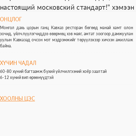
настоящий московский стандарт!" хэмээн 
ОНЦЛОГ
Монгол дахь цорын ганц Кавказ ресторан бөгөөд манай хамт олон
зочид, үйлчлүүлэгчиддээ өвөрмөц хэв маяг, амтат зоогоор дамжуулан
уулын Кавказад очсон мэт мэдрэмжийг төрүүлэхээр хичээн ажиллаж
байна.
ХҮЧИН ЧАДАЛ
60-80 хүний багтаамж бүхий үйлчилгээний хоёр заалтай
6-12 хүний вип өрөөнүүдтэй
ХООЛНЫ ЦЭС