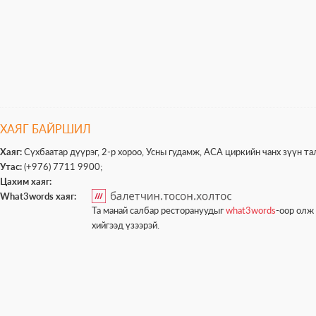
ХАЯГ БАЙРШИЛ
Хаяг:
Сүхбаатар дүүрэг, 2-р хороо, Усны гудамж, АСА циркийн чанх зүүн та
Утас:
(+976) 7711 9900;
Цахим хаяг:
What3words хаяг:
Та манай салбар ресторануудыг
what3words
-оор олж 
хийгээд үзээрэй.