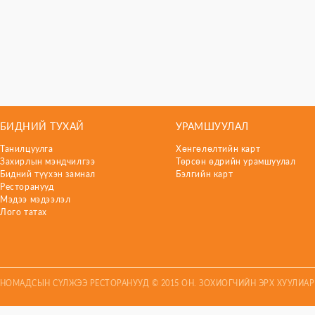
БИДНИЙ ТУХАЙ
УРАМШУУЛАЛ
Танилцуулга
Хөнгөлөлтийн карт
Захирлын мэндчилгээ
Төрсөн өдрийн урамшуулал
Бидний түүхэн замнал
Бэлгийн карт
Ресторанууд
Мэдээ мэдээлэл
Лого татах
НОМАДСЫН СҮЛЖЭЭ РЕСТОРАНУУД © 2015 ОН. ЗОХИОГЧИЙН ЭРХ ХУУЛИА