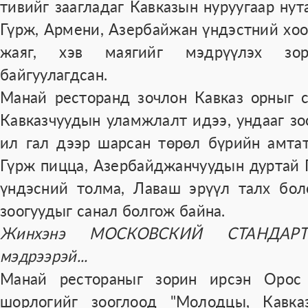
тивийг заагладаг Кавказын нуруугаар нут
Гүрж, Армени, Азербайжан үндэстний хо
жаяг, хэв маягийг мэдрүүлэх зор
байгуулагдсан.
Манай ресторанд зочлон Кавказ орныг 
Кавказчуудын уламжлалт идээ, ундааг зо
ил гал дээр шарсан төрөл бүрийн амтат
Гүрж пицца, Азербайджанчуудын дуртай
үндэсний толма, Лаваш эрүүл талх бол
зоогуудыг санал болгож байна.
Жинхэнэ МОСКОВСКИЙ СТАНДАРТ-
мэдрээрэй...
Манай рестораныг зорин ирсэн Орос
шорлогийг зооглоод "Молодцы, Кавк