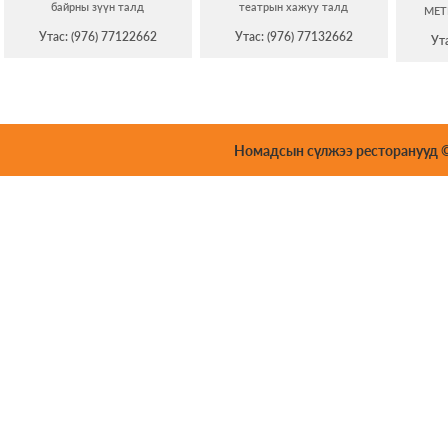
байрны зүүн талд
театрын хажуу талд
MET
Утас: (976) 77122662
Утас: (976) 77132662
Ут
Номадсын сүлжээ ресторанууд © 