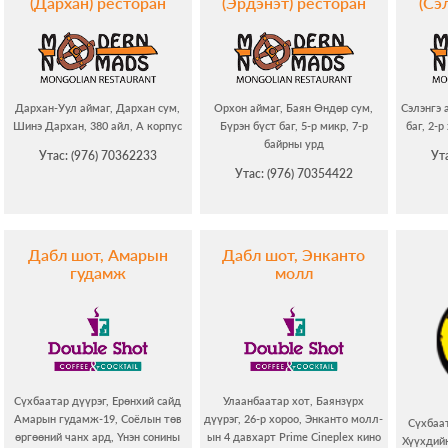
(Дархан) ресторан
(Эрдэнэт) ресторан
(Сэ
Дархан-Уул аймаг, Дархан сум,
Орхон аймаг, Баян Өндөр сум,
Сэлэнгэ 
Шинэ Дархан, 380 айл, А корпус
Бүрэн бүст баг, 5-р микр, 7-р
баг, 2-р
байpны урд
Утас: (976) 70362233
Ут
Утас: (976) 70354422
Дабл шот, Амарын
Дабл шот, Энканто
гудамж
молл
Сүхбаатар дүүрэг, Ерөнхий сайд
Улаанбаатар хот, Баянзүрх
Амарын гудамж-19, Соёлын төв
дүүрэг, 26-р хороо, Энканто молл-
Сүхбаат
өргөөний чанх ард, Үнэн сонины
ын 4 давхарт Prime Cineplex кино
Хүүхдийн