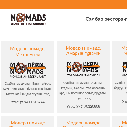
Салбар ресторан
Модерн номадс,
Мо
Модерн номадс,
Амарын гудамж
Ч
Метромолл
Сүхбаатар дүүрэг, Амарын
Сүхбаат
Сүхбаатар дүүрэг, Бага тойруу,
гудамж, Соёлын төв өргөөний
баруун х
Хүүхдийн Урлан бүтээх төв болон
ард, H9 hotelnine зочид буудлын
Metro mall их дэлгүүрийн урд
зүүн талд
Ут
Утас: (976) 11318744
Утас: (976) 70120808
Модерн номадс
Модерн номадс
М