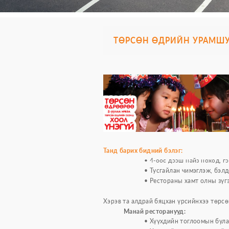
ТӨРСӨН ӨДРИЙН УРАМШ
Танд барих бидний бэлэг:
• 4-өөс дээш найз нөхөд,
• Тусгайлан чимэглэж, бэл
• Рестораны хамт олны зүг
Хэрэв та алдрай бяцхан үрсийнхээ төрсө
Манай ресторанууд:
• Хүүхдийн тоглоомын бул