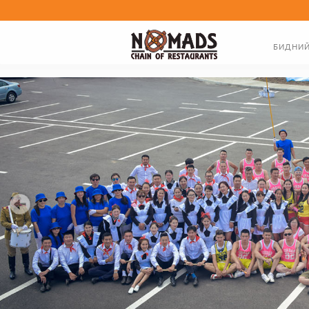
БИДНИЙ
ТАНИЛЦУУ
ЗАХИРЛЫ
БИДНИЙ Т
20 жил бидэнтэй хамт байсан үйлчлүүлэгч та бүхэндээ баярлала