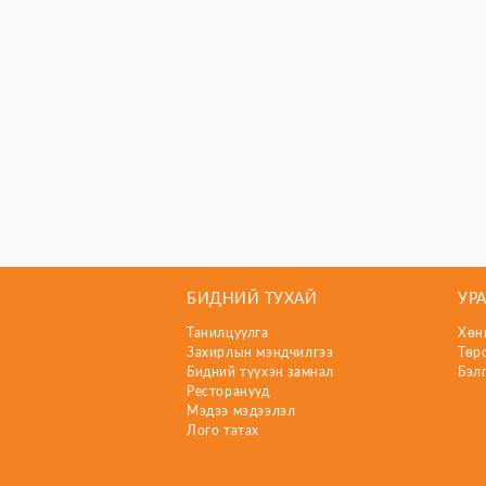
БИДНИЙ ТУХАЙ
УР
Танилцуулга
Хөн
Захирлын мэндчилгээ
Төр
Бидний түүхэн замнал
Бэл
Ресторанууд
Мэдээ мэдээлэл
Лого татах