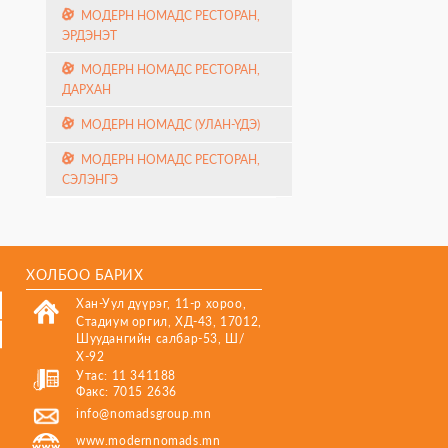
МОДЕРН НОМАДС РЕСТОРАН,
ЭРДЭНЭТ
МОДЕРН НОМАДС РЕСТОРАН,
ДАРХАН
МОДЕРН НОМАДС (УЛАН-ҮДЭ)
МОДЕРН НОМАДС РЕСТОРАН,
СЭЛЭНГЭ
ХОЛБОО БАРИХ
Хан-Уул дүүрэг, 11-р хороо,
Стадиум оргил, ХД-43, 17012,
Шуудангийн салбар-53, Ш/
Х-92
Утас: 11 341188
Факс: 7015 2636
info@nomadsgroup.mn
www.modernnomads.mn