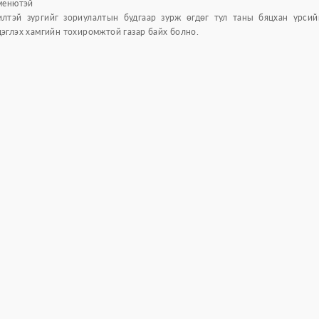
 менютэй
лтэй зургийг зориулалтын будгаар зурж өгдөг тул таны бяцхан үрсий
эглэх хамгийн тохиромжтой газар байх болно.