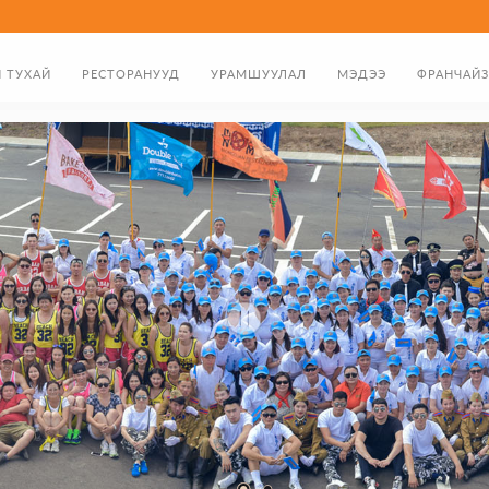
 ТУХАЙ
РЕСТОРАНУУД
УРАМШУУЛАЛ
МЭДЭЭ
ФРАНЧАЙЗ
ЛГА
ХООЛНЫ ЦЭС
ХӨНГӨЛӨЛТИЙН КАРТ
Н МЭНДЧИЛГЭЭ
ТӨРСӨН ӨДРИЙН УРАМШУУЛАЛ
ҮҮХЭН ЗАМНАЛ
БЭЛГИЙН КАРТ
а