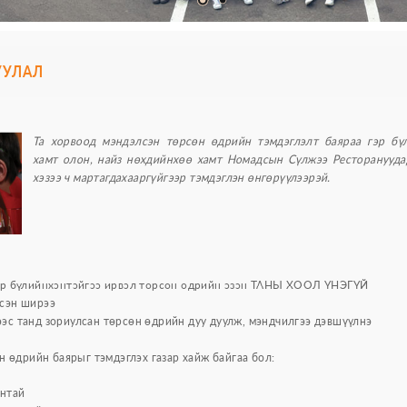
УУЛАЛ
Та хорвоод мэндэлсэн төрсөн өдрийн тэмдэглэлт баяраа гэр бүл
хамт олон, найз нөхдийнхөө хамт Номадсын Сүлжээ Ресторанууда
хэзээ ч мартагдахааргүйгээр тэмдэглэн өнгөрүүлээрэй.
 гэр бүлийнхэнтэйгээ ирвэл төрсөн өдрийн эзэн ТАНЫ ХООЛ ҮНЭГҮЙ
дсэн ширээ
ээс танд зориулсан төрсөн өдрийн дуу дуулж, мэндчилгээ дэвшүүлнэ
н өдрийн баярыг тэмдэглэх газар хайж байгаа бол:
антай