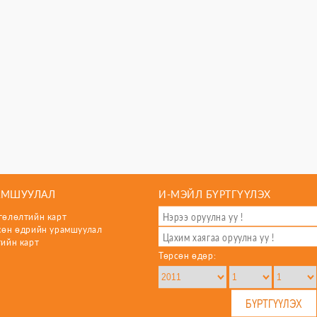
АМШУУЛАЛ
И-МЭЙЛ БҮРТГҮҮЛЭХ
гөлөлтийн карт
сөн өдрийн урамшуулал
гийн карт
Төрсөн өдөр: