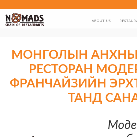
ABOUT US
RESTAUR
ABOUT US
FOOD MEN
DIRECTOR'S GREETING
МОНГОЛЫН АНХНЫ
NOMADS HISTORY TIMELIN
РЕСТОРАН МОДЕ
ФРАНЧАЙЗИЙН ЭРХ
ТАНД САН
Моде