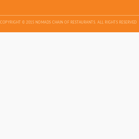
COPYRIGHT © 2015 NOMADS CHAIN OF RESTAURANTS. ALL RIGHTS RESERVED