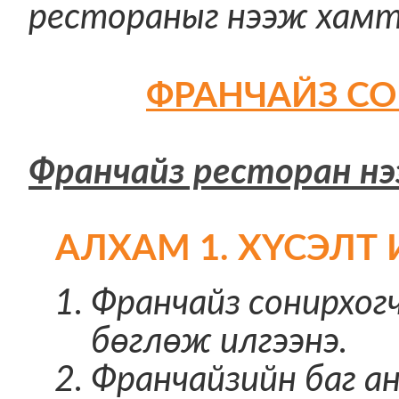
рестораныг нээж хамт
ФРАНЧАЙЗ СО
Франчайз ресторан нэ
АЛХАМ 1. ХҮСЭЛТ
Франчайз сонирхог
бөглөж илгээнэ.
Франчайзийн баг ан