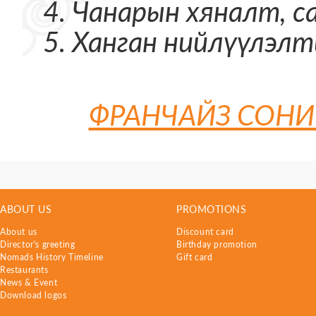
Чанарын хяналт, 
Ханган нийлүүлэл
ФРАНЧАЙЗ СОНИ
ABOUT US
PROMOTIONS
About us
Discount card
Director's greeting
Birthday promotion
Nomads History Timeline
Gift card
Restaurants
News & Event
Download logos