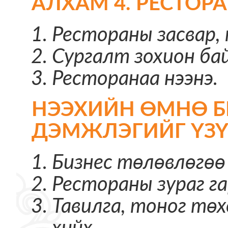
АЛХАМ 4. РЕСТОР
Рестораны засвар,
Сургалт зохион бай
Ресторанаа нээнэ.
НЭЭХИЙН ӨМНӨ Б
ДЭМЖЛЭГИЙГ ҮЗҮ
Бизнес төлөвлөгөө
Рестораны зураг га
Тавилга, тоног тө
хийх