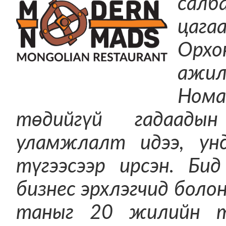
салб
цага
Орхо
ажил
Нома
төдийгүй гадаады
уламжлалт идээ, ун
түгээсээр ирсэн. Би
бизнес эрхлэгчид боло
таныг 20 жилийн тү