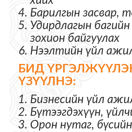
Барилгын засвар, 
Удирдлагын багийн
зохион байгуулах
Нээлтийн үйл ажи
БИД ҮРГЭЛЖҮҮЛЭ
ҮЗҮҮЛНЭ:
Бизнесийн үйл ажи
Бүтээгдэхүүн, үйл
Орон нутаг, бүсий