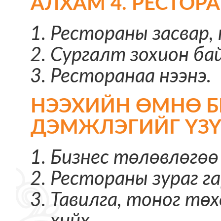
АЛХАМ 4. РЕСТОР
Рестораны засвар,
Сургалт зохион бай
Ресторанаа нээнэ.
НЭЭХИЙН ӨМНӨ Б
ДЭМЖЛЭГИЙГ ҮЗҮ
Бизнес төлөвлөгөө
Рестораны зураг га
Тавилга, тоног тө
хийх