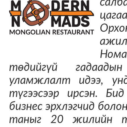
салб
цага
Орхо
ажил
Нома
төдийгүй гадаады
уламжлалт идээ, ун
түгээсээр ирсэн. Би
бизнес эрхлэгчид боло
таныг 20 жилийн тү