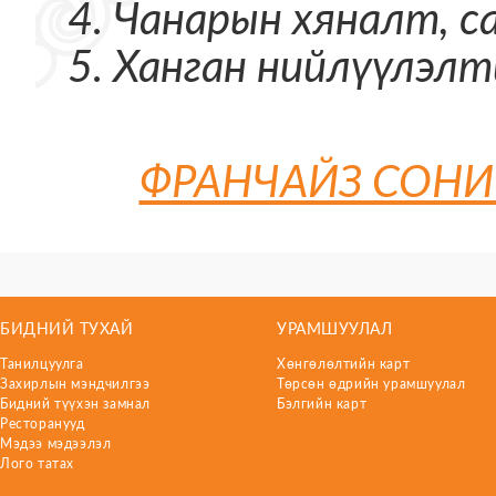
Чанарын хяналт, 
Ханган нийлүүлэл
ФРАНЧАЙЗ СОНИ
БИДНИЙ ТУХАЙ
УРАМШУУЛАЛ
Танилцуулга
Хөнгөлөлтийн карт
Захирлын мэндчилгээ
Төрсөн өдрийн урамшуулал
Бидний түүхэн замнал
Бэлгийн карт
Ресторанууд
Мэдээ мэдээлэл
Лого татах