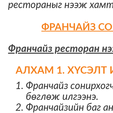
рестораныг нээж хамт
ФРАНЧАЙЗ СО
Франчайз ресторан нэ
АЛХАМ 1. ХҮСЭЛТ
Франчайз сонирхог
бөглөж илгээнэ.
Франчайзийн баг ан