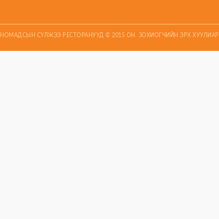
НОМАДСЫН СҮЛЖЭЭ РЕСТОРАНУУД © 2015 ОН. ЗОХИОГЧИЙН ЭРХ ХУУЛИА