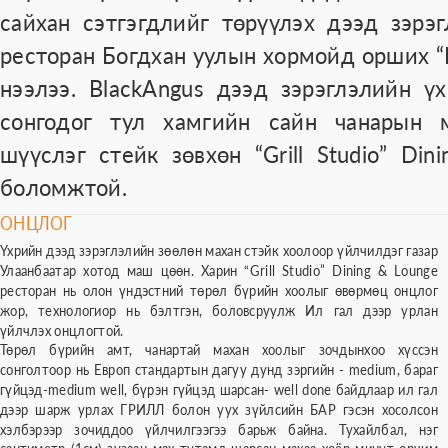
сайхан сэтгэгдлийг төрүүлэх дээд зэрэ
ресторан Богдхан уулын хормойд орших “Б
нээлээ. BlackAngus дээд зэрэглэлийн ү
сонгодог тул хамгийн сайн чанарын м
шүүслэг стейк зөвхөн “Grill Studio” Di
боломжтой.
ОНЦЛОГ
Үхрийн дээд зэрэглэлийн зөөлөн махан стэйк хоолоор үйлчилдэг газар
Улаанбаатар хотод маш цөөн. Харин “Grill Studio” Dining & Lounge
ресторан нь олон үндэстний төрөл бүрийн хоолыг өвөрмөц онцлог
жор, технологиор нь бэлтгэн, боловсруулж Ил гал дээр урлан
үйлчлэх онцлогтой.
Төрөл бүрийн амт, чанартай махан хоолыг зочдынхоо хүссэн
сонголтоор нь Европ стандартын дагуу дунд зэргийн - medium, бараг
гүйцэд-medium well, бүрэн гүйцэд шарсан- well done байдлаар ил гал
дээр шарж урлах ГРИЛЛ болон уух зүйлсийн БАР гэсэн хосолсон
хэлбэрээр зочиддоо үйлчилгээгээ барьж байна. Тухайлбал, нэг