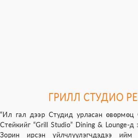
ГРИЛЛ СТУДИО Р
“Ил гал дээр Студид урласан өвөрмөц 
Стейкийг “Grill Studio” Dining & Lounge-д 
Зорин ирсэн үйлчлүүлэгчдэдээ ийм 