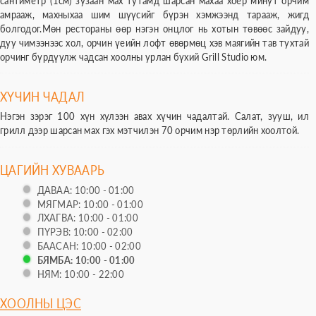
сантиметр (1см) зузаан мах тутамд шарсан махаа хоёр минут орчим
амрааж, махныхаа шим шүүсийг бүрэн хэмжээнд тарааж, жигд
болгодог.Мөн рестораны өөр нэгэн онцлог нь хотын төвөөс зайдуу,
дуу чимээнээс хол, орчин үеийн лофт өвөрмөц хэв маягийн тав тухтай
орчинг бүрдүүлж чадсан хоолны урлан бүхий Grill Studio юм.
ХҮЧИН ЧАДАЛ
Нэгэн зэрэг 100 хүн хүлээн авах хүчин чадалтай. Салат, зууш, ил
грилл дээр шарсан мах гэх мэтчилэн 70 орчим нэр төрлийн хоолтой.
ЦАГИЙН ХУВААРЬ
ДАВАА: 10:00 - 01:00
МЯГМАР: 10:00 - 01:00
ЛХАГВА: 10:00 - 01:00
ПҮРЭВ: 10:00 - 02:00
БААСАН: 10:00 - 02:00
БЯМБА: 10:00 - 01:00
НЯМ: 10:00 - 22:00
ХООЛНЫ ЦЭС