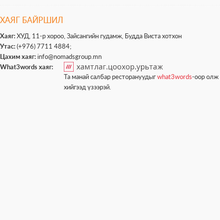
ХАЯГ БАЙРШИЛ
Хаяг:
ХУД, 11-р хороо, Зайсангийн гудамж, Будда Виста хотхон
Утас:
(+976) 7711 4884;
Цахим хаяг:
info@nomadsgroup.mn
What3words хаяг:
Та манай салбар ресторануудыг
what3words
-оор олж 
хийгээд үзээрэй.