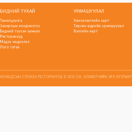
БИДНИЙ ТУХАЙ
УРАМШУУЛАЛ
Танилцуулга
Хөнгөлөлтийн карт
Захирлын мэндчилгээ
Төрсөн өдрийн урамшуулал
Бидний түүхэн замнал
Бэлгийн карт
Ресторанууд
Мэдээ мэдээлэл
Лого татах
НОМАДСЫН СҮЛЖЭЭ РЕСТОРАНУУД © 2015 ОН. ЗОХИОГЧИЙН ЭРХ ХУУЛИА