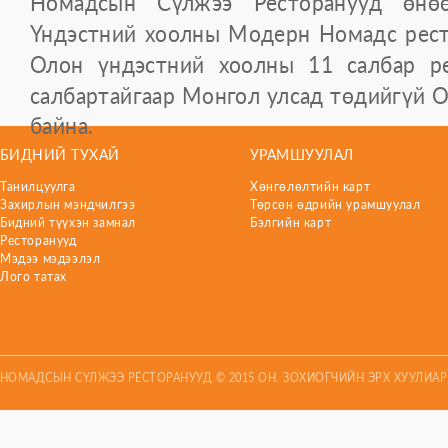
Номадсын Сүлжээ Ресторанууд өнө
Үндэстний хоолны Модерн Номадс рест
Олон үндэстний хоолны 11 салбар ре
салбартайгаар Монгол улсад төдийгүй О
байна.
БИДНИЙ ТУХАЙ
УРАМШУУЛАЛ
Танилцуулга
Хөнгөлөлтийн карт
Захирлын мэндчилгээ
Төрсөн өдрийн урамшуулал
Бидний түүхэн замнал
Бэлгийн карт
Ресторанууд
Мэдээ мэдээлэл
Лого татах
НОМАДСЫН СҮЛЖЭЭ РЕСТОРАНУУД © 2015 ОН. ЗОХИОГЧИЙН ЭРХ ХУУЛИА