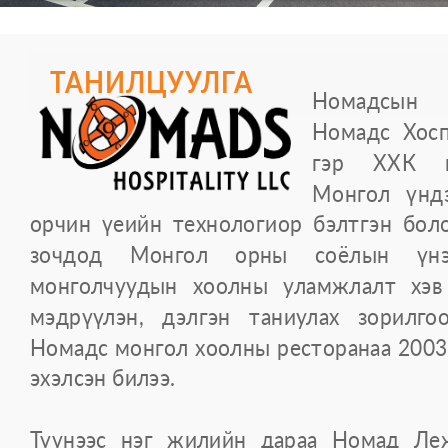
ТАНИЛЦУУЛГА
Номадсын 
Номадс Хосп
гэр ХХК нэ
Монгол үнд
орчин үеийн технологиор бэлтгэн бол
зочдод Монгол орны соёлын үнэ
монголчуудын хоолны уламжлалт хэв 
мэдрүүлэн, дэлгэн таниулах зорилг
Номадс монгол хоолны ресторанаа 2003 
эхэлсэн билээ.
Түүнээс нэг жилийн дараа Номад Ле