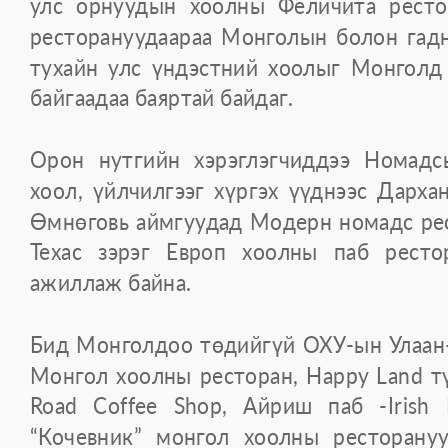
улс орнуудын хоолны Феличита ресто
ресторануудаараа Монголын болон гад
тухайн улс үндэстний хоолыг Монголд
байгаадаа баяртай байдаг.
Орон нутгийн хэрэглэгчиддээ Номадс
хоол, үйлчилгээг хүргэх үүднээс Дархан
Өмнөговь аймгуудад Модерн номадс рес
Техас зэрэг Европ хоолны паб ресто
ажиллаж байна.
Бид Монголдоо төдийгүй ОХУ-ын Улаан
Монгол хоолны ресторан, Happy Land тү
Road Coffee Shop, Айриш паб -Irish
“Кочевник” монгол хоолны ресторану