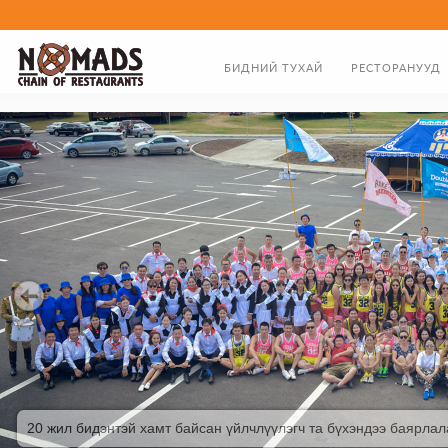
БИДНИЙ ТУХАЙ
РЕСТОРАНУУД
ТАНИЛЦУУЛГА
ХООЛНЫ ЦЭС
ЗАХИРЛЫН МЭНДЧИЛГЭЭ
БИДНИЙ ТҮҮХЭН ЗАМНАЛ
20 жил бидэнтэй хамт байсан үйлчлүүлэгч та бүхэндээ баярла