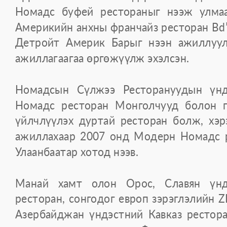
Номадс буфей рестораныг нээж улма
Америкийн анхны франчайз ресторан Bd’
Детройт Америк Барыг нээн ажиллуул
ажиллагаагаа өргөжүүлж эхэлсэн.
Номадсын Сүлжээ Ресторануудын үн
Номадс ресторан Монголчууд болон г
үйлчлүүлэх дуртай ресторан болж, хэр
ажиллахаар 2007 онд Модерн Номадс р
Улаанбаатар хотод нээв.
Манай хамт олон Орос, Славян үнд
ресторан, сонгодог европ зэрэглэлийн Z
Азербайджан үндэстний Кавказ рестора