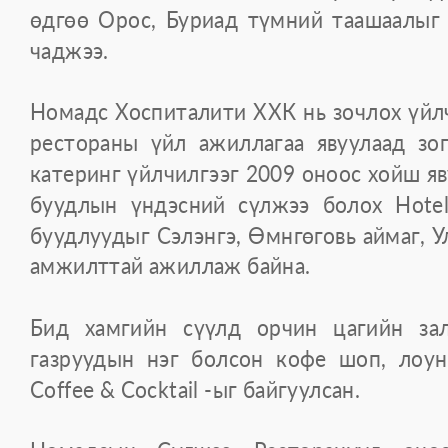
өдгөө Орос, Буриад түмний таашаалыг
чаджээ.
Номадс Хоспиталити ХХК нь зочлох үйлч
рестораны үйл ажиллагаа явуулаад зо
катеринг үйлчилгээг 2009 оноос хойш я
буудлын үндэсний сүлжээ болох Hote
буудлуудыг Сэлэнгэ, Өмнгөговь аймаг, У
амжилттай ажиллаж байна.
Бид хамгийн сүүлд орчин цагийн зал
газруудын нэг болсон кофе шоп, лоун
Coffee & Cocktail -ыг байгуулсан.