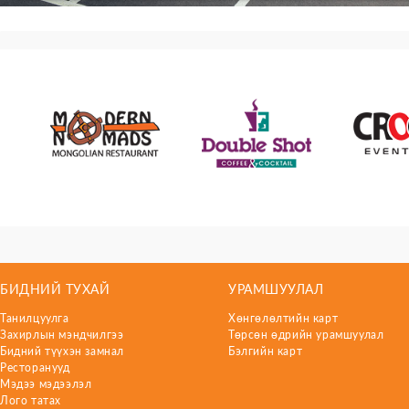
БИДНИЙ ТУХАЙ
УРАМШУУЛАЛ
Танилцуулга
Хөнгөлөлтийн карт
Захирлын мэндчилгээ
Төрсөн өдрийн урамшуулал
Бидний түүхэн замнал
Бэлгийн карт
Ресторанууд
Мэдээ мэдээлэл
Лого татах