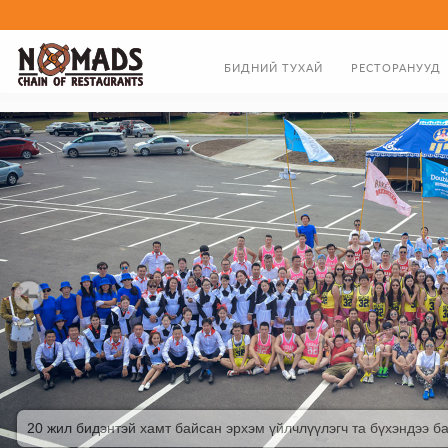
БИДНИЙ ТУХАЙ
РЕСТОРАНУУД
ТАНИЛЦУУЛГА
ХООЛНЫ ЦЭС
ЗАХИРЛЫН МЭНДЧИЛГЭЭ
БИДНИЙ ТҮҮХЭН ЗАМНАЛ
20 жил бидэнтэй хамт байсан эрхэм үйлчлүүлэгч та бүхэндээ ба