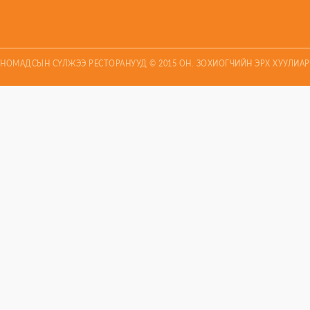
НОМАДСЫН СҮЛЖЭЭ РЕСТОРАНУУД © 2015 ОН. ЗОХИОГЧИЙН ЭРХ ХУУЛИА