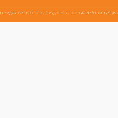
НОМАДСЫН СҮЛЖЭЭ РЕСТОРАНУУД © 2015 ОН. ЗОХИОГЧИЙН ЭРХ ХУУЛИА