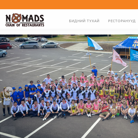
БИДНИЙ ТУХАЙ
РЕСТОРАНУУД
ТАНИЛЦУУЛГА
ХООЛНЫ ЦЭС
ЗАХИРЛЫН МЭНДЧИЛГЭЭ
БИДНИЙ ТҮҮХЭН ЗАМНАЛ
20 жил бидэнтэй хамт байсан үйлчлүүлэгч та бүхэндээ баярлал