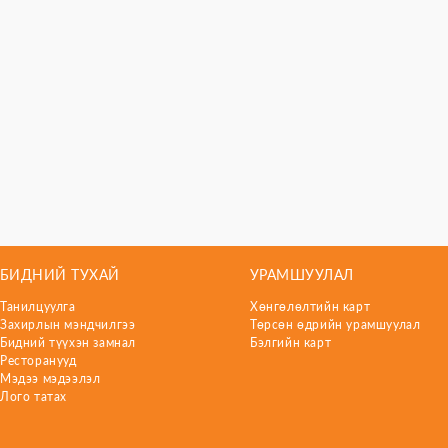
БИДНИЙ ТУХАЙ
УРАМШУУЛАЛ
Танилцуулга
Хөнгөлөлтийн карт
Захирлын мэндчилгээ
Төрсөн өдрийн урамшуулал
Бидний түүхэн замнал
Бэлгийн карт
Ресторанууд
Мэдээ мэдээлэл
Лого татах