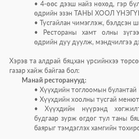
• 4-өөс дээш найз нөхөд, гэр бү
өдрийн эзэн ТАНЫ ХООЛ ҮНЭГҮ
• Тусгайлан чимэглэж, бэлдсэн 
• Рестораны хамт олны зүгээ
өдрийн дуу дуулж, мэндчилгээ 
Хэрэв та алдрай бяцхан үрсийнхээ төрс
газар хайж байгаа бол:
Манай ресторанууд:
• Хүүхдийн тоглоомын булантай
• Хүүхдийн хоолны тусгай меню
• Хүүхдийн нүүрэнд хөгжилт
будгаар зурж өгдөг тул таны б
баярыг тэмдэглэх хамгийн тохир