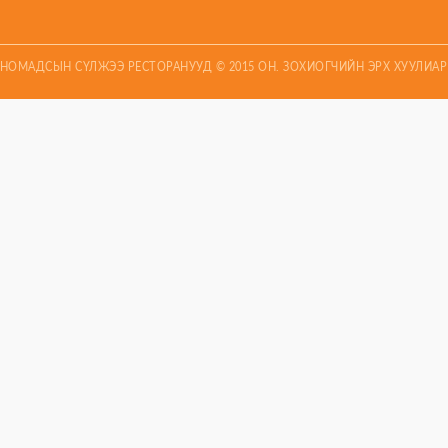
НОМАДСЫН СҮЛЖЭЭ РЕСТОРАНУУД © 2015 ОН. ЗОХИОГЧИЙН ЭРХ ХУУЛИА