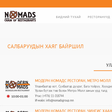
БИДНИЙ ТУХАЙ
РЕСТОРАНУУД
ТАНИЛЦУУЛГА
ХООЛНЫ ЦЭС
ЗАХИРЛЫН МЭНДЧИЛГЭЭ
САЛБАРУУДЫН ХАЯГ БАЙРШИЛ
БИДНИЙ ТҮҮХЭН ЗАМНАЛ
УЛ
МОДЕРН НОМАДС РЕСТОРАН, МЕТРО МОЛЛ
Улаанбаатар хот, Сүхбаатар дүүрэг, Бага тойруу, Хүүхди
Урлан бүтээх төв болон Mетро Молл замын урд талд
Утас:
(+976) 11-318744
10:00-01:00
И-мэйл:
info@nomadsgroup.mn
МОДЕРН НОМАДС РЕСТОРАН, ЧИНГИС ХАА