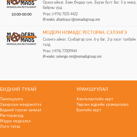
Орхон аймаг, Баян Өндөр сум, Бүрэн бүст баг, 5-р микр,
байpны урд
Утас:
(+976) 7035 4422
10:00-00:00
И-мэйл:
altantuya.r@nomadsgroup.mn
МОДЕРН НОМАДС РЕСТОРАН, СЭЛЭНГЭ
Сэлэнгэ аймаг, Сүхбаатар сум, 6-р баг, 2-р хэсэг талбайн
талд
Утас:
(+976) 77009944
И-мэйл:
selenge.mn@nomadsgroup.mn
БИДНИЙ ТУХАЙ
УРАМШУУЛАЛ
Танилцуулга
Хөнгөлөлтийн карт
Захирлын мэндчилгээ
Төрсөн өдрийн урамшуулал
Бидний түүхэн замнал
Бэлгийн карт
Ресторанууд
Мэдээ мэдээлэл
Лого татах