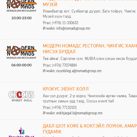
МУЗЕЙ
Улаанбаатар хот, Сүхбаатар дүүрэг, Бага тойруу, Чингис
Музей зүүн талд
10:00-23:00
Утас:
(+976) 11-330633
И-мэйл:
info@nomadsgroup.mn
МОДЕРН НОМАДС РЕСТОРАН, ЧИНГИС ХАА
НИСЭХ БУУДАЛ
Төв аймаг, Сэргэлэн сум, NUBIA олон улсын нисэх бууда
06:00-00:00
Утас:
(+976) 77074884
И-мэйл:
oyunbileg.a@nomadsgroup.mn
КРОКУС ЭВЭНТ ХОЛЛ
Хан-уул дүүрэг, 2-р хороо, Чингисийн өргөн чөлөө, Тава
группын замын урд талд, Crocus event hall
Утас:
(+976) 77110101
И-мэйл:
enkhjargal.b@nomadsgroup.mn
ДАБЛ ШОТ КОФЕ & КОКТЭЙЛ ЛОУНЖ, АМА
ГУДАМЖ