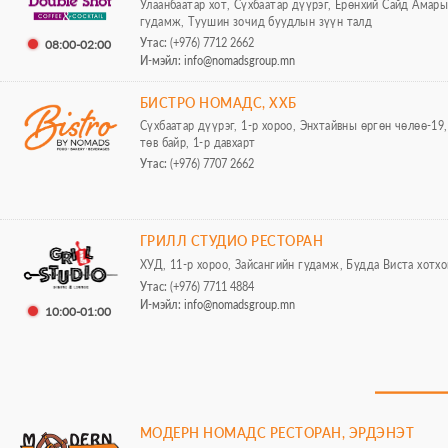
Улаанбаатар хот, Сүхбаатар дүүрэг, Ерөнхий Сайд Амар
гудамж, Туушин зочид буудлын зүүн талд
Утас:
(+976) 7712 2662
08:00-02:00
И-мэйл:
info@nomadsgroup.mn
БИСТРО НОМАДС, ХХБ
Сүхбаатар дүүрэг, 1-р хороо, Энхтайвны өргөн чөлөө-19
төв байр, 1-р давхарт
Утас:
(+976) 7707 2662
ГРИЛЛ СТУДИО РЕСТОРАН
ХУД, 11-р хороо, Зайсангийн гудамж, Будда Виста хотхо
Утас:
(+976) 7711 4884
И-мэйл:
info@nomadsgroup.mn
10:00-01:00
МОДЕРН НОМАДС РЕСТОРАН, ЭРДЭНЭТ