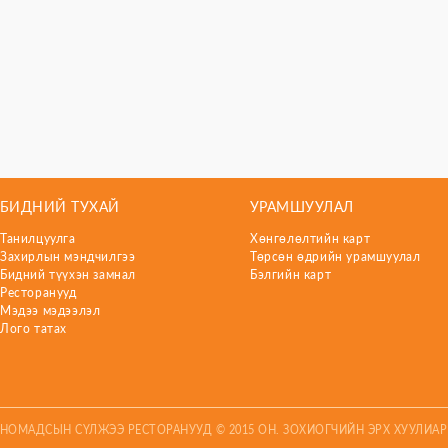
БИДНИЙ ТУХАЙ
УРАМШУУЛАЛ
Танилцуулга
Хөнгөлөлтийн карт
Захирлын мэндчилгээ
Төрсөн өдрийн урамшуулал
Бидний түүхэн замнал
Бэлгийн карт
Ресторанууд
Мэдээ мэдээлэл
Лого татах
НОМАДСЫН СҮЛЖЭЭ РЕСТОРАНУУД © 2015 ОН. ЗОХИОГЧИЙН ЭРХ ХУУЛИА