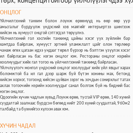
ОНЦЛОГ
Үйлчилгээний танхим болон лоунж өрөөнүүд нь өөр өөр уур
амьсгалыг бүрдүүлж үндэсний хэв маягийг интерьертээ шингээж
хийсэн нь хүмүүст онцгой сэтгэгдэл төрүүлнэ.
Үйлчилгээний гол хэсгийн танхимд цайны хэсэг уух зүйлийн бар
хамтдаа байрлаж, хүмүүст эртний уламжлалт цайг олон төрлөөр
чанаж өгөх цагаан идээ ундааг төрөл бүрээр нь бэлтгэн үзүүлэх хэсэг
ил байрласан нь бас нэгэн онцлог юм. Рестораны онцлог нэрийн
хоолнуудыг хийх гал тогоо нь үйлчилгээний танхимд байрласан.
Үйлчлүүлэгч монгол үндэсний онцлог хоолуудыг хийх үйл явцыг харах
боломжтой ба ил гал дээр шарж буй бүтэн хонины мах, бетонд
хийсэн хорхог, тогоонд хийсэн цуйван зэрэг нь зочдын сонирхлыг татах
ахлах тогоочийн нэрийн хоолнуудыг санал болгож буй нь бидний бас
нэгэн онцлог.
Одоогийн хүчин чадлын хувьд Лоунж өрөө, тусгай VIP өрөө, 140 хүний
суудалтай заалнаас бүрдсэн бөгөөд нийт 200 хүний суудалтай, 960м2
талбайд та бүхнийгээ хүлээн авах юм.
ХҮЧИН ЧАДАЛ