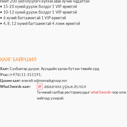
Нийт 200 үйлчлүүлэгч хүлээн авах хүчин чадалтай
• 15-20 хүний дуулж болдог 1 VIP өрөөтэй
• 10-12 хүний дуулж болдог 1 VIP өрөөтэй
• 6 хүний багтаамжтай 1 VIP өрөөтэй
• 4, 8, 12 хүний багтаамжтай 4 лонж өрөөтэй
ХАЯГ БАЙРШИЛ
Хаяг:
Сүхбаатар дүүрэг, Хүүхдийн урлан бүтээх төвийн урд
Утас:
(+976) 11-311191;
Цахим хаяг:
enerelt.e@nomadsgroup.mn
What3words хаяг:
Та манай салбар ресторануудыг
what3words
-оор олж 
хийгээд үзээрэй.