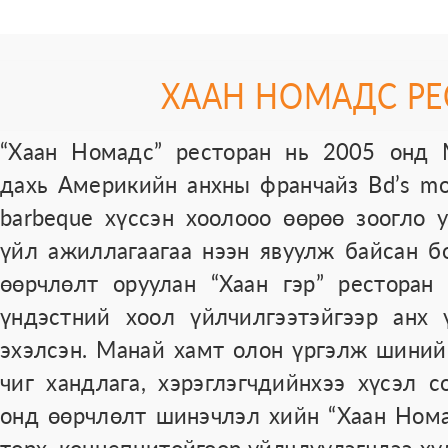
ХААН НОМАДС РЕ
“Хаан Номадс” ресторан нь 2005 онд 
дахь Америкийн анхны франчайз Bd’s mo
barbeque хүссэн хоолооо өөрөө зоогло 
үйл ажиллагаагаа нээн явуулж байсан 
өөрчлөлт оруулан “Хаан гэр” ресторан 
үндэстний хоол үйлчилгээтэйгээр анх 
эхэлсэн. Манай хамт олон үргэлж шиний
чиг хандлага, хэрэглэгчдийнхээ хүсэл 
онд өөрчлөлт шинэчлэл хийн “Хаан Нома
төрх, концепцитойгоор үйлчлүүлэгчдээ хү