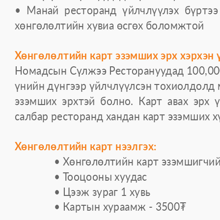
• Манай ресторанд үйлчлүүлэх бүртээ
хөнгөлөлтийн хувиа өсгөх боломжтой
Хөнгөлөлтийн карт эзэмших эрх хэрхэн ү
Номадсын Сүлжээ Ресторануудад 100,000
үнийн дүнгээр үйлчлүүлсэн тохиолдолд 
эзэмших эрхтэй болно. Карт авах эрх 
салбар ресторанд хандан карт эзэмших х
Хөнгөлөлтийн карт нээлгэх:
• Хөнгөлөлтийн карт эзэмшигчий
• Тооцооны хуудас
• Цээж зураг 1 хувь
• Картын хураамж - 3500₮