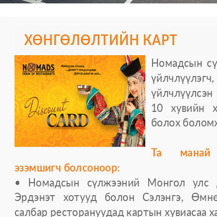
ХӨНГӨЛӨЛТИЙН КАРТ
Номадсын сү
үйлчлүүлэ
үйлчлүүлсэн 
10 хувийн х
болох болом
Та манай 
эзэмшигч болсоноор:
• Номадсын сүлжээний Монгол улс да
Эрдэнэт хотууд болон Сэлэнгэ, Өмнө
салбар ресторануудад картын хувиасаа х