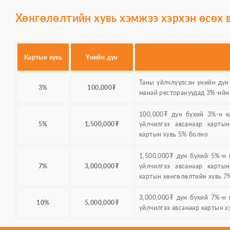
Хөнгөлөлтийн хувь хэмжээ хэрхэн өсөх 
Картын хувь
Үнийн дүн
Таны үйлчлүүлсэн үнийн дүн
3%
100,000₮
манай ресторануудад 3%-ийн
100,000₮ дүн бүхий 3%-н к
5%
1,500,000₮
үйлчилгээ авсанаар карты
картын хувь 5% болно
1,500,000₮ дүн бүхий 5%-н 
7%
3,000,000₮
үйлчилгээ авсанаар карты
картын хөнгөлөлтийн хувь 7
3,000,000₮ дүн бүхий 7%-н 
10%
5,000,000₮
үйлчилгээ авсанаар картын х