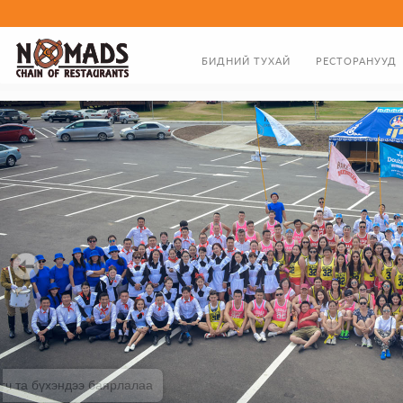
БИДНИЙ ТУХАЙ
РЕСТОРАНУУД
ТАНИЛЦУУЛГА
ХООЛНЫ ЦЭС
ЗАХИРЛЫН МЭНДЧИЛГЭЭ
БИДНИЙ ТҮҮХЭН ЗАМНАЛ
20 жил бидэнтэй хамт байсан үйлчлүүлэгч та бүхэндээ баярлал