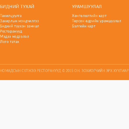
БИДНИЙ ТУХАЙ
УРАМШУУЛАЛ
Танилцуулга
Хөнгөлөлтийн карт
Захирлын мэндчилгээ
Төрсөн өдрийн урамшуулал
Бидний түүхэн замнал
Бэлгийн карт
Ресторанууд
Мэдээ мэдээлэл
Лого татах
НОМАДСЫН СҮЛЖЭЭ РЕСТОРАНУУД © 2015 ОН. ЗОХИОГЧИЙН ЭРХ ХУУЛИА