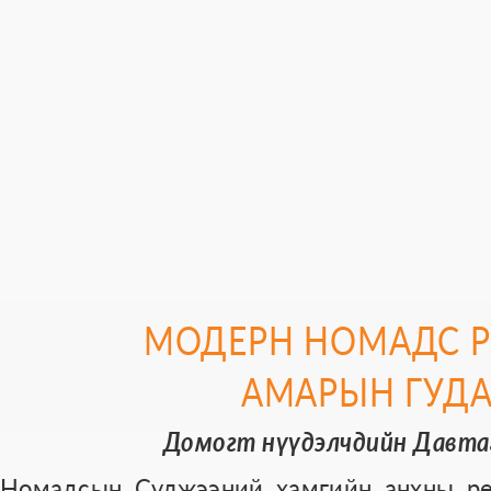
МОДЕРН НОМАДС Р
АМАРЫН ГУД
Домогт нүүдэлчдийн Давта
Номадсын Сүлжээний хамгийн анхны ре