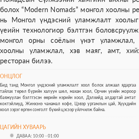
болох “Modern Nomads” монгол хоолны р
нь Монгол үндэсний уламжлалт хоолыг
үеийн технологиор бэлтгэн боловсруул
монгол орны соёлын үнэт уламжлал, 
хоолны уламжлал, хэв маяг, амт, хи
ресторан билээ.
ОНЦЛОГ
Бид танд Монгол үндэсний уламжлалт хоол болох алжаал ядаргаа
тайлах төрөл бүрийн халуун шөл, махан хоол, Орчин үеийн жороор
баяжуулан бэлтгэсэн өөрийн нэрийн хоол, Дэлхийд алдартай амтат
коктэйлиуд, Жинхэнэ чанамал кофе, Цэвэр ургамлын цай, Хүүхдийн
хоол зэрэг өргөн сонголт бүхий цэсээр үйлчилж байна.
ЦАГИЙН ХУВААРЬ
ДАВАА: 10:00 - 01:00