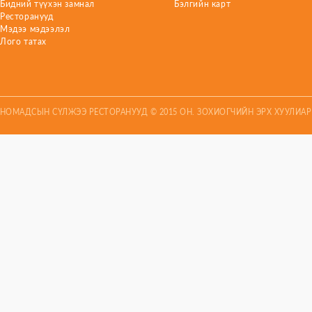
Бидний түүхэн замнал
Бэлгийн карт
Ресторанууд
Мэдээ мэдээлэл
Лого татах
НОМАДСЫН СҮЛЖЭЭ РЕСТОРАНУУД © 2015 ОН. ЗОХИОГЧИЙН ЭРХ ХУУЛИА