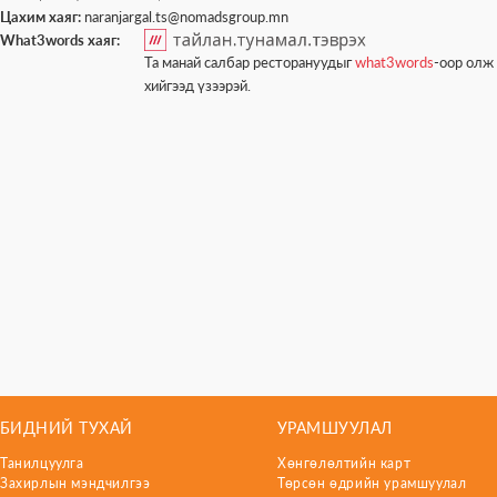
Цахим хаяг:
naranjargal.ts@nomadsgroup.mn
What3words хаяг:
Та манай салбар ресторануудыг
what3words
-оор олж 
хийгээд үзээрэй.
БИДНИЙ ТУХАЙ
УРАМШУУЛАЛ
Танилцуулга
Хөнгөлөлтийн карт
Захирлын мэндчилгээ
Төрсөн өдрийн урамшуулал